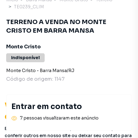
TE0239_CLIM
TERRENO A VENDA NO MONTE
CRISTO EM BARRA MANSA
Monte Cristo
Indisponível
Monte Cristo
-
Barra Mansa
/
RJ
Código de origem:
1147
Você pode encontrar novas
Entrar em contato
oportunidades!
7 pessoas visualizaram este anúncio
Este imóvel não está mais disponível, mas você pode
conferir outros em nosso site ou deixar seu contato para