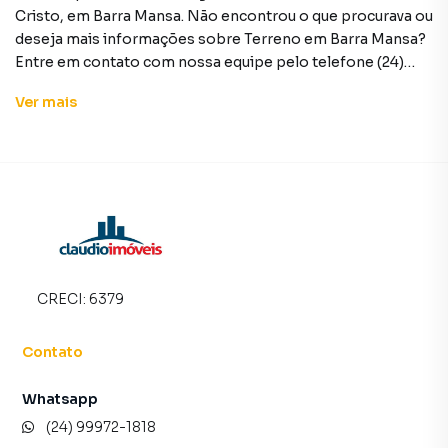
Cristo, em Barra Mansa. Não encontrou o que procurava ou
deseja mais informações sobre Terreno em Barra Mansa?
Entre em contato com nossa equipe pelo telefone (24)
99972-1818.
Ver
mais
A Claudio Imóveis tem mais opções de apartamentos,
casas residenciais e comerciais, sobrados, terrenos, lojas
e barracões para venda ou locação, além de
empreendimentos em construção ou lançamentos na
planta em Monte Cristo e em outras regiões de Barra
Mansa. Aqui você encontra milhares de ofertas para
encontrar o imóvel que mais combina com seu estilo de
vida.
CRECI:
6379
Negocie seu imóvel de forma totalmente online, com
Contato
segurança e tranquilidade. Na Claudio Imóveis você
consegue comprar ou alugar um imóvel em Barra Mansa
Whatsapp
mesmo não estando na cidade e com a praticidade de
(24) 99972-1818
fazer tudo online, direto do seu computador ou