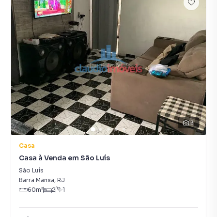
13
Casa
Casa à Venda em São Luís
São Luís
Barra Mansa
,
RJ
60
m²
2
1