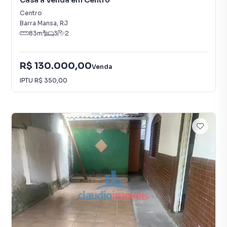
Casa à Venda em Centro
Centro
Barra Mansa
,
RJ
83
m²
3
2
R$ 130.000,00
Venda
IPTU
R$ 350,00