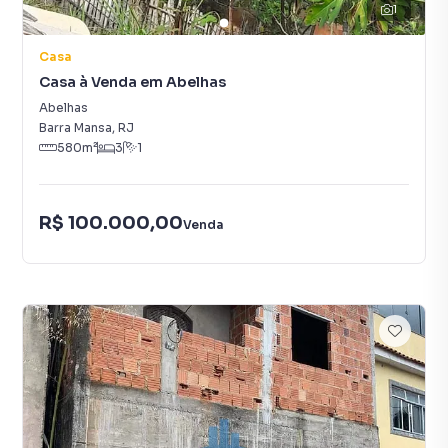
1
Casa
Casa à Venda em Abelhas
Abelhas
Barra Mansa
,
RJ
580
m²
3
1
R$ 100.000,00
Venda