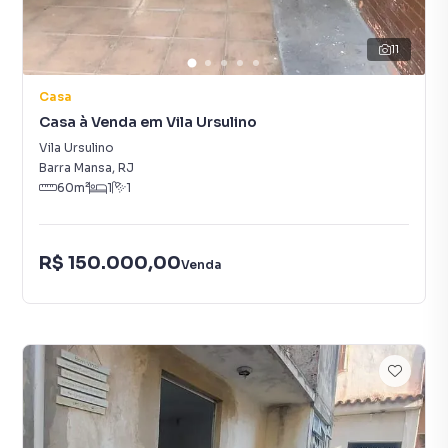
11
Casa
Casa à Venda em Vila Ursulino
Vila Ursulino
Barra Mansa
,
RJ
60
m²
1
1
R$ 150.000,00
Venda