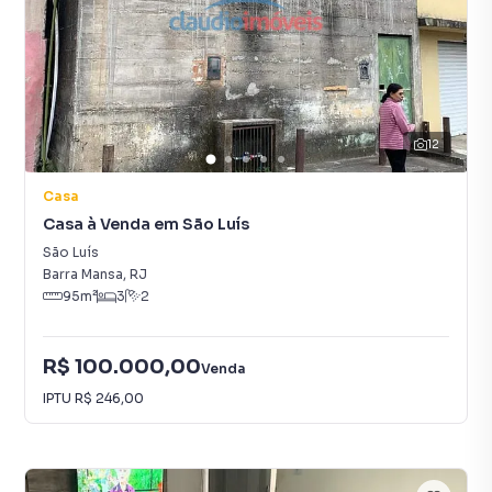
12
Casa
Casa à Venda em São Luís
São Luís
Barra Mansa
,
RJ
95
m²
3
2
R$ 100.000,00
Venda
IPTU
R$ 246,00