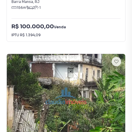
Barra Mansa
,
RJ
156
m²
2
1
R$ 100.000,00
Venda
IPTU
R$ 1.394,09