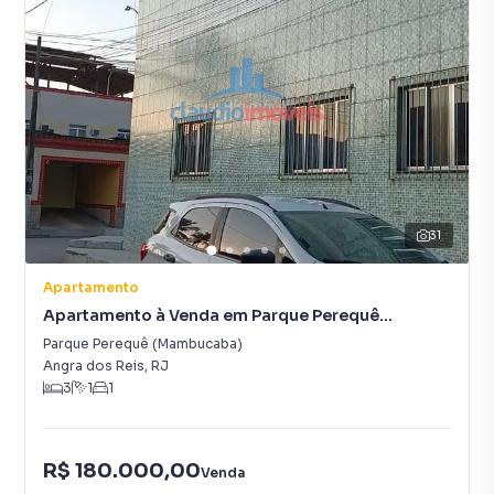
31
Apartamento
Apartamento à Venda em Parque Perequê
(Mambucaba)
Parque Perequê (Mambucaba)
Angra dos Reis
,
RJ
3
1
1
R$ 180.000,00
Venda