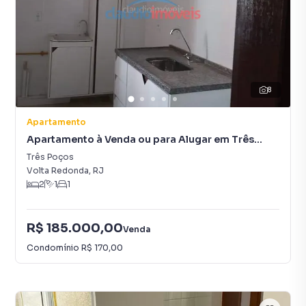
8
Apartamento
Apartamento à Venda ou para Alugar em Três
Poços
Três Poços
Volta Redonda
,
RJ
2
1
1
R$ 185.000,00
Venda
Condomínio
R$ 170,00