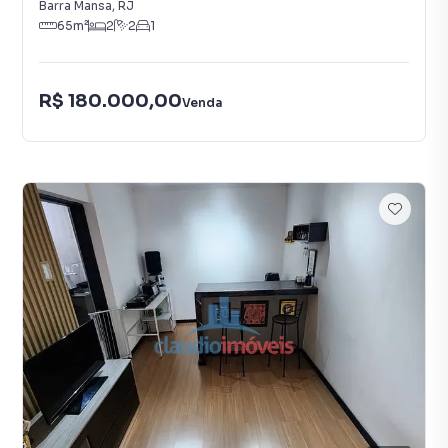
Barra Mansa
,
RJ
65
m²
2
2
1
R$ 180.000,00
Venda