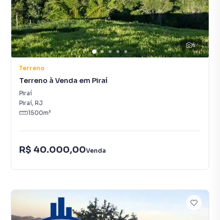
6
Terreno
Terreno à Venda em Piraí
Piraí
Piraí
,
RJ
1500
m²
R$ 40.000,00
Venda